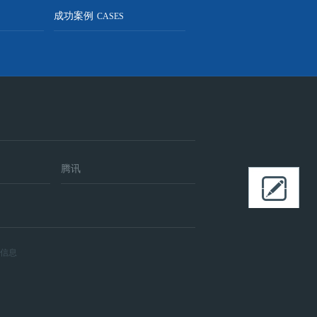
成功案例
S
CASES
腾讯
信息